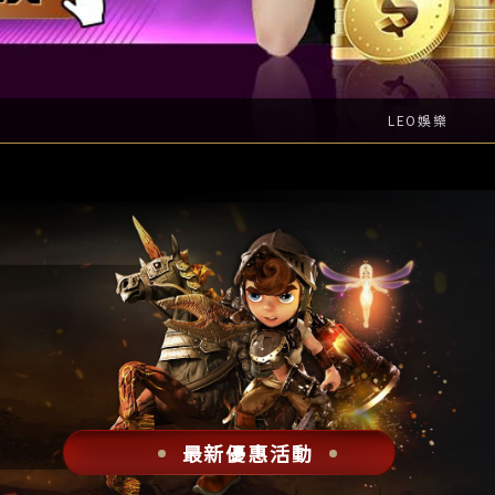
leo體育
LEO娛樂城周年
六合彩
01-15
找對娛樂城代理讓玩家順利贏
如今，有許多信息性賭場場所，這些場所尤其
獎金
最新優惠
被稱為賭場指南。賭場指南可幫助您了解任何
特定站點以及該站點提供的所有那些功能。每
07-23
個在線賭場都為您提供各種遊戲，其中還包括
九州娛樂場合法嗎？Dcard網友
吸引人的誘人促銷活動。網上博彩時，您必須
九州娛樂場作為台灣知名的線上博弈平台，以
力挺：台灣娛樂城裡最頂的！
魔龍傳奇
存入您的血汗錢，這是可以理解的。為了確保
其合法性、安全性和卓越的遊戲體驗贏得了Dc
現金安全，您需要選擇一個合適的場所進行遊
ard網友們的一致好評。九州娛樂Dcard網友
07-02
戲。
的熱議和九州娛樂城官網公告的透明性，進一
九州娛樂城登入失敗怎麼解
最新優惠活動
步證實了這一點。無論您是新玩家還是老玩
在現今線上賭場的世界中，九州娛樂城以其優
決？超簡單方法一次搞定！