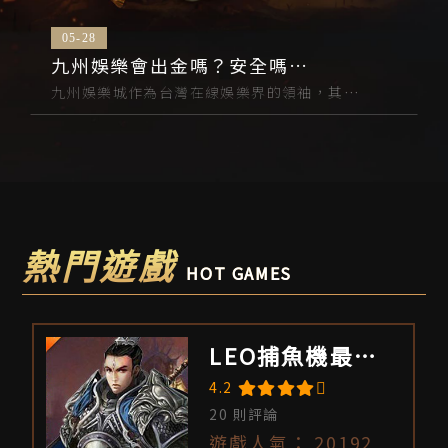
家，九州娛樂場都將為您帶來最頂級的娛樂享
質的遊戲體驗和豐富的獎勵制度，吸引了大量
受。
玩家。然而，有時候玩家可能會遇到九州娛樂
05-28
城登入失敗的問題，導致無法進入遊戲。如果
九州娛樂會出金嗎？安全嗎？
您也曾遇過這樣的狀況，請別擔心，以下將提
九州娛樂城作為台灣在線娛樂界的領袖，其在
一篇帶你了解不出金原因！
供超簡單的方法，幫助您快速解決登入問題，
網路上的評論極具兩極化，一些人指控其為九
重返九州娛樂城的遊戲世界！
州娛樂城詐騙，而另一些人則讚賞其穩定的出
03-07
金保證。那麼，九州娛樂安全嗎、會出金嗎？
千萬別錯過！九州娛樂城登入L
本文將透過詳細分析和調查，揭開網路上有關
首先，讓我們來分析一下九州娛樂城登入LEO
EO問題懶人包全解析！
九州娛樂城詐騙的論調，讓你瞭解真實的情
的問題。根據玩家的反饋，一些用戶報告說無
況。
法正常登入LEO，導致無法享受遊戲和優惠。
12-21
熱門遊戲
這可能是由於九州娛樂城官網系統故障、網絡
九州娛樂董事長如何看待負評
HOT GAMES
問題或其他未知因素引起的。
提到娛樂城業主，就不得不提九州娛樂董事長
風波？創立19年仍穩健不是沒
李志其，早在2003年、台灣玩線上娛樂城的人
原因
口還占少數的時候，他就已經一手創立九州娛
LEO捕魚機最愛
06-28
樂城，至今還穩定營運，是目前台灣市場數一
六合彩殺手！打造六合彩的贏
的遊戲廳捕魚遊
4.2
數二資深的品牌。九州娛樂老闆花了很多時間
大家都想要在六合彩的遊戲中贏前，這一點相
錢模式
20 則評論
在籌畫，因為他不想要在一些配套措施還不完
戲 - 九州娛樂城
信不管是誰都不會有否認的動作，也絕對是無
善的情況之下，讓會員體驗不好，前前後後加
遊戲人氣： 20192