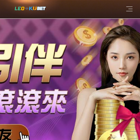
LEO娛樂城｜KU集團官方平台
- 首存1000送1388超值優惠
免費註冊
真人遊戲
電子遊戲
捕魚機