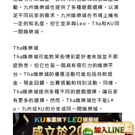
勵。九州娛樂城也提供了多種遊戲選擇，以滿
足不同玩家的需求。九州娛樂城在市場上擁有
一定的知名度，但它並非與Leo、Tha和KU同
一間娛樂城。
Tha娛樂城
Tha娛樂城
可能對某些博彩愛好者來說並不那
麼熟悉，但它也是一個具有吸引力的娛樂平
台。Tha娛樂城的優惠活動可能包括存款獎
金、現金回饋、比賽獎勵和特別活動。同樣，
Tha娛樂城提供多種不同的遊戲選擇，讓玩家
e
有更多的選擇。然而，
Tha娛樂
城也不是L
o、九州或KU的分支或同一間娛樂城。