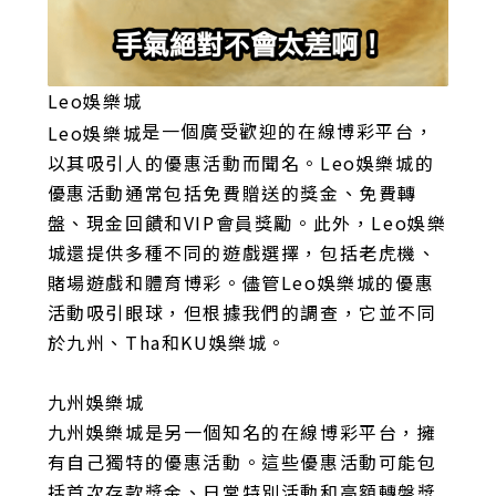
Leo娛樂城
是一個廣受歡迎的在線博彩平台，
Leo娛樂城
以其吸引人的優惠活動而聞名。Leo娛樂城的
優惠活動通常包括免費贈送的獎金、免費轉
盤、現金回饋和VIP會員獎勵。此外，Leo娛樂
城還提供多種不同的遊戲選擇，包括老虎機、
賭場遊戲和體育博彩。儘管Leo娛樂城的優惠
活動吸引眼球，但根據我們的調查，它並不同
於九州、Tha和KU娛樂城。
九州娛樂城
九州娛樂城是另一個知名的在線博彩平台，擁
有自己獨特的優惠活動。這些優惠活動可能包
括首次存款獎金、日常特別活動和高額轉盤獎