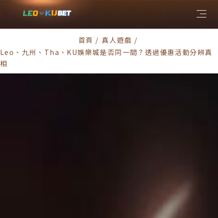
首頁
真人遊戲
免費註冊
Leo、九州、Tha、KU娛樂城是否同一間？透過優惠活動分辨真
相
真人遊戲
電子遊戲
捕魚機