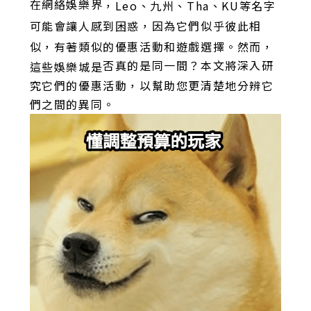
在網絡娛樂界
，
Leo
、九州、Tha、KU等名字
可能會讓人感到困惑，因為它們似乎彼此相
似，有著類似的優惠活動和遊戲選擇。然而，
否真的是同一間？本文將深入研
這些
娛樂城
是
究它們的優惠活動，以幫助您更清楚地分辨它
們之間的異同。