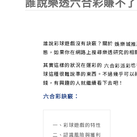
誰說樂透六合彩賺不
誰說彩球遊戲沒有訣竅？關於
娛樂城推
態，如果你在網路上搜尋樂透研究的相
其實這樣的狀況在運彩的
也
六合彩派彩
球這種很難說準的東西。不過幾乎可以
錢，有興趣的人就繼續看下去吧！
六合彩訣竅：
一、彩球遊戲的特性
二、認識風險與獲利