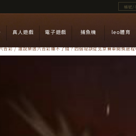
帳號/
冊
真人遊戲
電子遊戲
捕魚機
leo體育
六合彩
誰說樂透六合彩賺不了錢？四個祕訣從北京賽車開獎過程