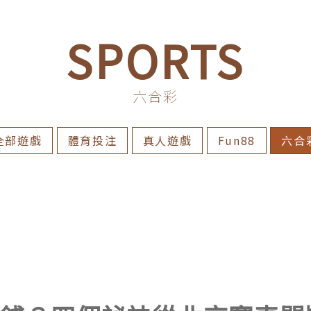
SPORTS
六合彩
全部遊戲
體育投注
真人遊戲
Fun88
六合
九州LEO體育投注教
酷游娛樂城KU真人
九州LEO娛樂城3D
六合彩討論
學、足球、籃球、棒
百家樂破解完整教學
體驗捕魚機遊戲畫面
明-樂透研
球盤口高勝率串關3
精細
查詢
九州娛樂城的風險控
倍率
管部門有什麼玄機？
魅惑德古拉老虎機遊
六合彩討論|
LEO娛樂城|九州百
戲只在Leo娛樂城
開獎號碼查
Leo、九州、Tha、
家樂遊戲免費線上
【LEO九州娛樂場中
張張好牌
KU娛樂城是否同一
玩、贈送試玩金800
投注新會員送500
間？透過優惠活動分
娛樂城玩家